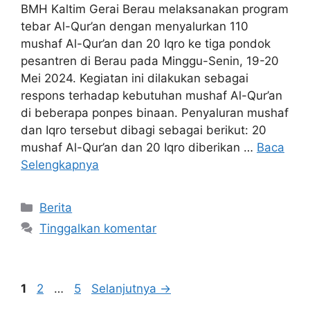
BMH Kaltim Gerai Berau melaksanakan program
tebar Al-Qur’an dengan menyalurkan 110
mushaf Al-Qur’an dan 20 Iqro ke tiga pondok
pesantren di Berau pada Minggu-Senin, 19-20
Mei 2024. Kegiatan ini dilakukan sebagai
respons terhadap kebutuhan mushaf Al-Qur’an
di beberapa ponpes binaan. Penyaluran mushaf
dan Iqro tersebut dibagi sebagai berikut: 20
mushaf Al-Qur’an dan 20 Iqro diberikan …
Baca
Selengkapnya
Kategori
Berita
Tinggalkan komentar
Halaman
Halaman
Halaman
1
2
…
5
Selanjutnya
→