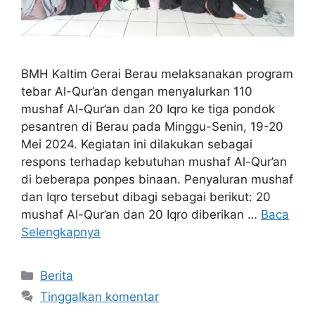
BMH Kaltim Gerai Berau melaksanakan program
tebar Al-Qur’an dengan menyalurkan 110
mushaf Al-Qur’an dan 20 Iqro ke tiga pondok
pesantren di Berau pada Minggu-Senin, 19-20
Mei 2024. Kegiatan ini dilakukan sebagai
respons terhadap kebutuhan mushaf Al-Qur’an
di beberapa ponpes binaan. Penyaluran mushaf
dan Iqro tersebut dibagi sebagai berikut: 20
mushaf Al-Qur’an dan 20 Iqro diberikan …
Baca
Selengkapnya
Kategori
Berita
Tinggalkan komentar