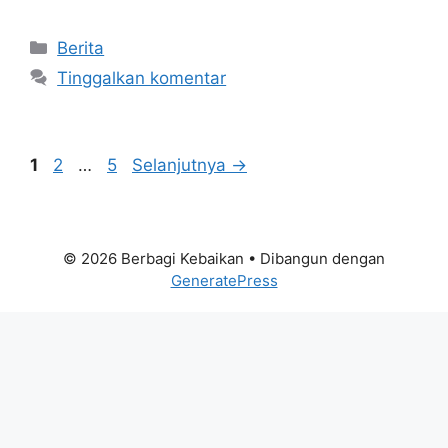
Kategori
Berita
Tinggalkan komentar
Halaman
Halaman
Halaman
1
2
…
5
Selanjutnya
→
© 2026 Berbagi Kebaikan
• Dibangun dengan
GeneratePress