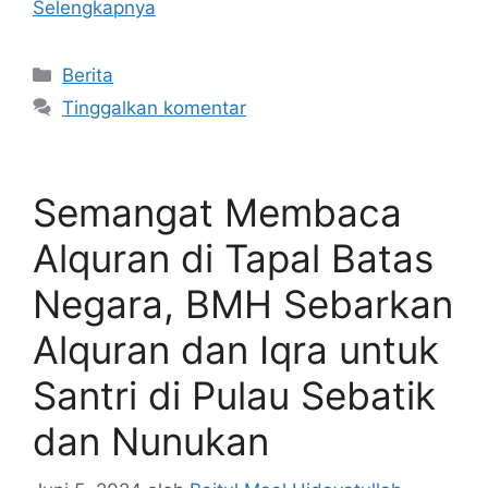
Selengkapnya
Kategori
Berita
Tinggalkan komentar
Semangat Membaca
Alquran di Tapal Batas
Negara, BMH Sebarkan
Alquran dan Iqra untuk
Santri di Pulau Sebatik
dan Nunukan