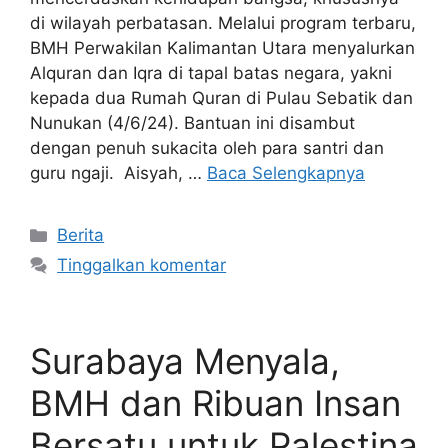
di wilayah perbatasan. Melalui program terbaru,
BMH Perwakilan Kalimantan Utara menyalurkan
Alquran dan Iqra di tapal batas negara, yakni
kepada dua Rumah Quran di Pulau Sebatik dan
Nunukan (4/6/24). Bantuan ini disambut
dengan penuh sukacita oleh para santri dan
guru ngaji. Aisyah, …
Baca Selengkapnya
Kategori
Berita
Tinggalkan komentar
Surabaya Menyala,
BMH dan Ribuan Insan
Bersatu untuk Palestina