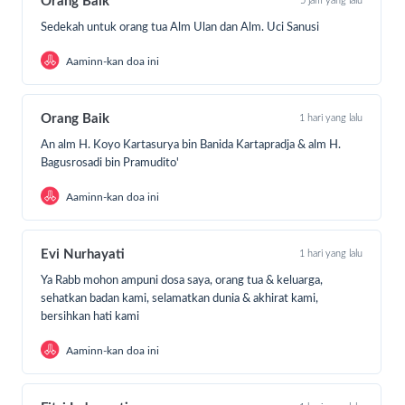
Orang Baik
5 jam yang lalu
Sedekah untuk orang tua Alm Ulan dan Alm. Uci Sanusi
Aaminn-kan doa ini
Orang Baik
1 hari yang lalu
An alm H. Koyo Kartasurya bin Banida Kartapradja & alm H.
Bagusrosadi bin Pramudito'
Aaminn-kan doa ini
Evi Nurhayati
1 hari yang lalu
Ya Rabb mohon ampuni dosa saya, orang tua & keluarga,
sehatkan badan kami, selamatkan dunia & akhirat kami,
bersihkan hati kami
Aaminn-kan doa ini