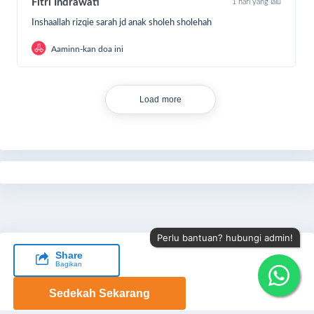
Fitri Indrawati
1 hari yang lalu
Inshaallah rizqie sarah jd anak sholeh sholehah
Aaminn-kan doa ini
Load more
Perlu bantuan? hubungi admin!
Share
Bagikan
Sedekah Sekarang