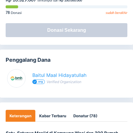
Rp 10.329.007
terkumpul dari
Rp 100.000.000
78
Donasi
sudah berakhir
Donasi Sekarang
Penggalang Dana
Baitul Maal Hidayatullah
Verified Organization
Keterangan
Kabar Terbaru
Donatur (78)
Satu-Satunya Masjid di Kampung Wosi dan 300 Rumah