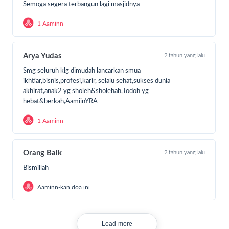
Semoga segera terbangun lagi masjidnya
1 Aaminn
Arya Yudas
2 tahun yang lalu
Smg seluruh klg dimudah lancarkan smua
ikhtiar,bisnis,profesi,karir, selalu sehat,sukses dunia
akhirat,anak2 yg sholeh&sholehah,Jodoh yg
hebat&berkah,AamiinYRA
1 Aaminn
Orang Baik
2 tahun yang lalu
Bismillah
Aaminn-kan doa ini
Load more